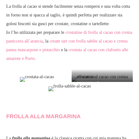
La frolla al cacao si stende facilmente senza rompersi e una volta cotta
in forno non si spacca al taglio, è quindi perfetta per realizzare sia
golosi biscotti sia gusci per crostate, crostatine o tartellette.
Io l’ho utilizzata per preparare le
crostatine di frolla al cacao con crema
pasticcera all’arancia
, la
cream tart con frolla sablèe al cacao e crema
panna mascarpone e pistacchio
e la
crostata al cacao con clafoutis alle
amarene e Porto
.
crostatine al cacao con crema
all’arancio
FROLLA ALLA MARGARINA
La
frolla alla margarina
è la classica ricetta con cui mia mamma ha