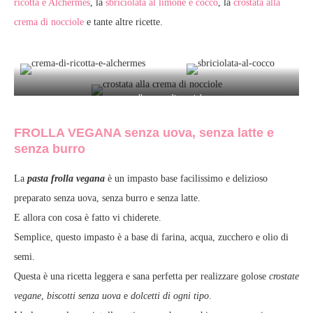
ricotta e Alchermes
, la
sbriciolata al limone e cocco
, la
crostata alla
crema di nocciole
e tante altre ricette.
crostata alla crema di nocciole
FROLLA VEGANA senza uova, senza latte e
senza burro
La
pasta frolla vegana
è un impasto base facilissimo e delizioso
preparato senza uova, senza burro e senza latte.
E allora con cosa è fatto vi chiderete.
Semplice, questo impasto è a base di farina, acqua, zucchero e olio di
semi.
Questa è una ricetta leggera e sana perfetta per realizzare golose
crostate
vegane
,
biscotti senza uova
e
dolcetti di ogni tipo
.