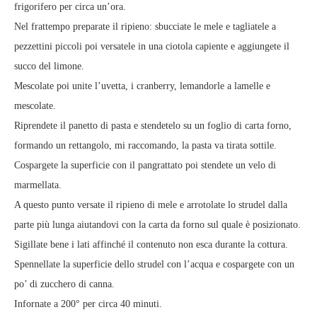
frigorifero per circa un’ora.
Nel frattempo preparate il ripieno: sbucciate le mele e tagliatele a
pezzettini piccoli poi versatele in una ciotola capiente e aggiungete il
succo del limone.
Mescolate poi unite l’uvetta, i cranberry, lemandorle a lamelle e
mescolate.
Riprendete il panetto di pasta e stendetelo su un foglio di carta forno,
formando un rettangolo, mi raccomando, la pasta va tirata sottile.
Cospargete la superficie con il pangrattato poi stendete un velo di
marmellata.
A questo punto versate il ripieno di mele e arrotolate lo strudel dalla
parte più lunga aiutandovi con la carta da forno sul quale è posizionato.
Sigillate bene i lati affinché il contenuto non esca durante la cottura.
Spennellate la superficie dello strudel con l’acqua e cospargete con un
po’ di zucchero di canna.
Infornate a 200° per circa 40 minuti.