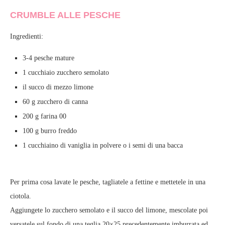
CRUMBLE ALLE PESCHE
Ingredienti:
3-4 pesche mature
1 cucchiaio zucchero semolato
il succo di mezzo limone
60 g zucchero di canna
200 g farina 00
100 g burro freddo
1 cucchiaino di vaniglia in polvere o i semi di una bacca
Per prima cosa lavate le pesche, tagliatele a fettine e mettetele in una
ciotola.
Aggiungete lo zucchero semolato e il succo del limone, mescolate poi
versatele sul fondo di una teglia 20×25 precedentemente imburrata ed