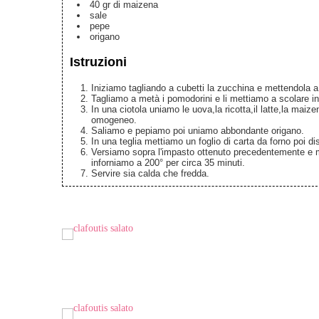
40
gr
di maizena
sale
pepe
origano
Istruzioni
Iniziamo tagliando a cubetti la zucchina e mettendola a 
Tagliamo a metà i pomodorini e li mettiamo a scolare i
In una ciotola uniamo le uova,la ricotta,il latte,la mai
omogeneo.
Saliamo e pepiamo poi uniamo abbondante origano.
In una teglia mettiamo un foglio di carta da forno poi d
Versiamo sopra l'impasto ottenuto precedentemente e me
inforniamo a 200° per circa 35 minuti.
Servire sia calda che fredda.