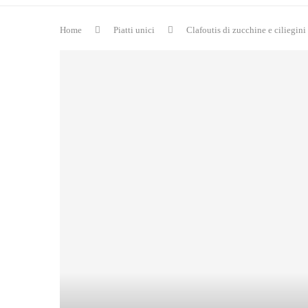
Home
Piatti unici
Clafoutis di zucchine e ciliegini