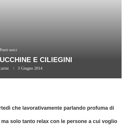
Piatti unici
UCCHINE E CILIEGINI
carini
3 Giugno 2014
rtedì che lavorativamente parlando profuma di
 ma solo tanto relax con le persone a cui voglio