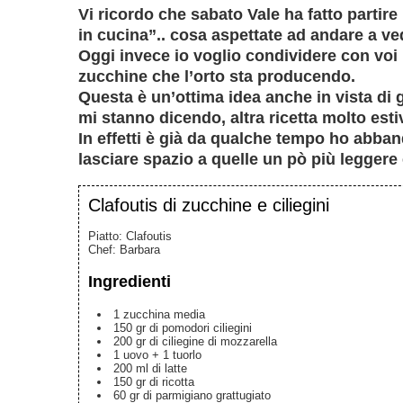
Vi ricordo che sabato Vale ha fatto partire
in cucina”.. cosa aspettate ad andare a v
Oggi invece io voglio condividere con voi
zucchine
che l’orto sta producendo.
Questa è un’ottima idea anche in vista di gr
mi stanno dicendo, altra ricetta molto esti
In effetti è già da qualche tempo ho abban
lasciare spazio a quelle un pò più leggere 
Clafoutis di zucchine e ciliegini
Piatto:
Clafoutis
Chef
:
Barbara
Ingredienti
1
zucchina media
150
gr
di pomodori ciliegini
200
gr
di ciliegine di mozzarella
1
uovo + 1 tuorlo
200
ml
di latte
150
gr
di ricotta
60
gr
di parmigiano grattugiato