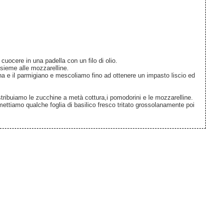
cuocere in una padella con un filo di olio.
nsieme alle mozzarelline.
zena e il parmigiano e mescoliamo fino ad ottenere un impasto liscio ed
istribuiamo le zucchine a metà cottura,i pomodorini e le mozzarelline.
ttiamo qualche foglia di basilico fresco tritato grossolanamente poi