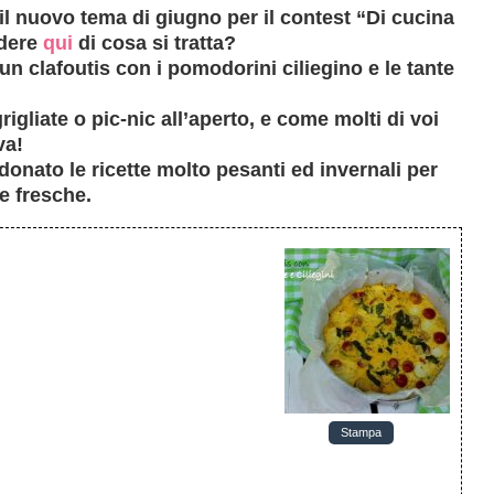
 il nuovo tema di giugno per il contest “Di cucina
edere
qui
di cosa si tratta?
 un
clafoutis
con i
pomodorini ciliegino
e le tante
igliate o pic-nic all’aperto, e come molti di voi
va!
donato le ricette molto pesanti ed invernali per
e fresche.
Stampa