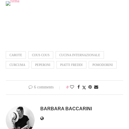
CAROTE
COUS COUS
CUCINA INTERNAZIONALE
CURCUMA
PEPERONI
PIATTI FREDDI
POMODORINI
6 comments
0
BARBARA BACCARINI