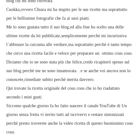
blog cui mi sono ritrovata.
Cuokka,ovvero Chiara mi ha stupito per le sue ricette ma soprattutto
per le bellissime fotografie che fa ai suoi piatti.
Me lo sono gustata tutto il suo blog,ed alla fine ho scelto una delle
ultime ricette da lei pubblicate,semplicemente perchè mi incuriosiva
l’abbinare la curcuma alle verdure,ma soprattutto perchè è tanto tempo
che cerco una ricetta facile e veloce per preparare un ottimo cous cous.
Diciamo che io ne sono stata più che felice,credo ricapiterò spesso sul
suo blog perchè me ne sono innamorata…e se anche voi ancora non lo
conoscete,rimediate subito perchè merita davvero.
Qui trovate la ricetta originale del cous cous che io ho riadattato
secondo i miei gusti.
Siccome qualche giorno fa ho fatto nascere il canale YouTube di Un
giorno senza fretta vi invito tutti ad iscrivervi e restare sintonizzati
perchè presto troverete anche la video ricetta di questo buonissimo cous
cous.