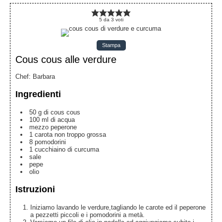
5
da
3
voti
Stampa
Cous cous alle verdure
Chef
:
Barbara
Ingredienti
50
g
di cous cous
100
ml
di acqua
mezzo peperone
1
carota non troppo grossa
8
pomodorini
1
cucchiaino di curcuma
sale
pepe
olio
Istruzioni
Iniziamo lavando le verdure,tagliando le carote ed il peperone
a pezzetti piccoli e i pomodorini a metà.