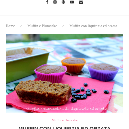
Home
Muffin e Plumcake
Muffin con liquirizia ed orzata
Muffin e Plumcake
MUFFIN CON LIQUIRIZIA ED ORZATA