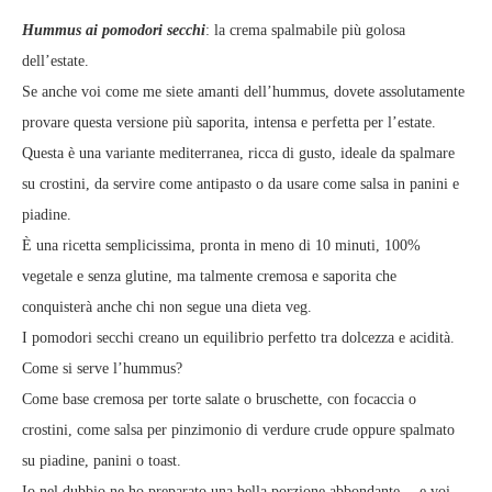
Hummus ai pomodori secchi
: la crema spalmabile più golosa
dell’estate.
Se anche voi come me siete amanti dell’hummus, dovete assolutamente
provare questa versione più saporita, intensa e perfetta per l’estate.
Questa è una variante mediterranea, ricca di gusto, ideale da spalmare
su crostini, da servire come antipasto o da usare come salsa in panini e
piadine.
È una ricetta semplicissima, pronta in meno di 10 minuti, 100%
vegetale e senza glutine, ma talmente cremosa e saporita che
conquisterà anche chi non segue una dieta veg.
I pomodori secchi creano un equilibrio perfetto tra dolcezza e acidità.
Come si serve l’hummus?
Come base cremosa per torte salate o bruschette, con focaccia o
crostini, come salsa per pinzimonio di verdure crude oppure spalmato
su piadine, panini o toast.
Io nel dubbio ne ho preparato una bella porzione abbondante… e voi