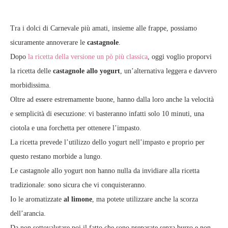
Tra i dolci di Carnevale più amati, insieme alle frappe, possiamo
sicuramente annoverare le
castagnole
.
Dopo
la ricetta della versione un pò più classica
, oggi voglio proporvi
la ricetta delle
castagnole allo yogurt
, un’alternativa leggera e davvero
morbidissima.
Oltre ad essere estremamente buone, hanno dalla loro anche la velocità
e semplicità di esecuzione: vi basteranno infatti solo 10 minuti, una
ciotola e una forchetta per ottenere l’impasto.
La ricetta prevede l’utilizzo dello yogurt nell’impasto e proprio per
questo restano morbide a lungo.
Le castagnole allo yogurt non hanno nulla da invidiare alla ricetta
tradizionale: sono sicura che vi conquisteranno.
Io le aromatizzate
al limone
, ma potete utilizzare anche la scorza
dell’arancia.
Da non sottovalutare poi il fatto che sono preparate senza burro e non