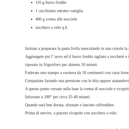
110 g burro freddo
1 cucchiaino estratto vaniglia
400 g crema alle nocciole
zucchero a velo q.b.
Iniziate a preparare la pasta frolla mescolando in una ciotola la 
Aggiungete poi l’ uovo ed il burro freddo tagliato a tocchetti e 
riposare in frigorifero per almeno 10 minuti.
Foderate uno stampo a cerniera da 18 centimetri con carta forno 
Compattate facendo una pressione con le dita oppure aiutandovi 
A questo punto versate sulla base la crema di nocciole e ricoprite
Infornate a 180° per circa 35-40 minuti.
Quando sarà ben dorata, sfornate e lasciate raffreddare.
Prima di servire, a piacere ricoprite con zucchero a velo.