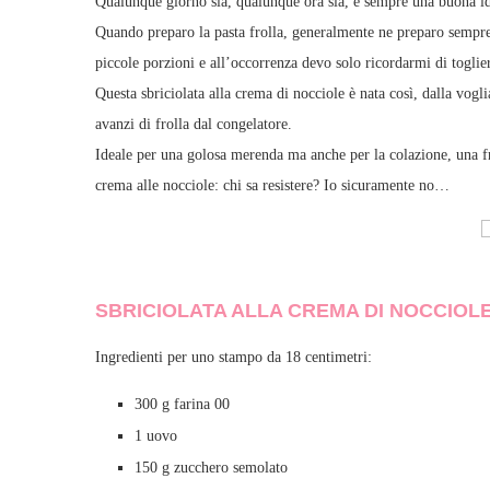
Qualunque giorno sia, qualunque ora sia, è sempre una buona i
Quando preparo la pasta frolla, generalmente ne preparo sempre
piccole porzioni e all’occorrenza devo solo ricordarmi di toglie
Questa sbriciolata alla crema di nocciole è nata così, dalla vog
avanzi di frolla dal congelatore.
Ideale per una golosa merenda ma anche per la colazione, una fro
crema alle nocciole: chi sa resistere? Io sicuramente no…
SBRICIOLATA ALLA CREMA DI NOCCIOL
Ingredienti per uno stampo da 18 centimetri:
300 g farina 00
1 uovo
150 g zucchero semolato