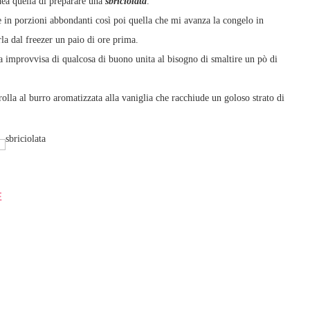
dea quella di preparare una
sbriciolata
.
 in porzioni abbondanti così poi quella che mi avanza la congelo in
rla dal freezer un paio di ore prima.
lia improvvisa di qualcosa di buono unita al bisogno di smaltire un pò di
lla al burro aromatizzata alla vaniglia che racchiude un goloso strato di
E