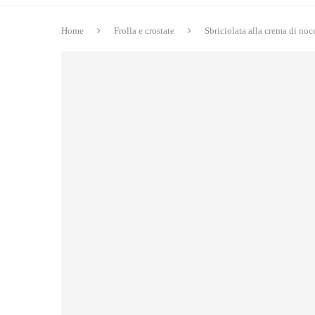
Home
Frolla e crostate
Sbriciolata alla crema di noc