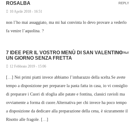
ROSALBA
REPLY
10 Aprile 2018 - 16:51
non l’ho mai assaggiato, ma mi hai convinta lo devo provare a vederlo
fa venire l’aquolina. ?
7 IDEE PER IL VOSTRO MENÙ DI SAN VALENTINO —
REPLY
UN GIORNO SENZA FRETTA
12 Febbraio 2019 - 15:06
[…] Nei primi piatti invece abbiamo l’imbarazzo della scelta.Se avete
tempo a disposizione per preparare la pasta fatta in casa, io vi consiglio
di preparare i Cuori di sfoglia alle patate e fontina, classici ravioli ma
ovviamente a forma di cuore.Alternativa per chi invece ha poco tempo
a disposizione da dedicare alla preparazione della cena, è sicuramente il
Risotto alle fragole. […]