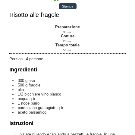
Stampa
Risotto alle fragole
Preparazione
30
min
Cottura
20
min
Tempo totale
50
min
Porzioni
:
4
persone
Ingredienti
300
g
riso
500
g
fragole
olio
1/2
bicchiere
vino bianco
acqua
q.b.
1
noce
burro
parmigiano
grattugiato q.b.
aceto balsamico
Istruzioni
Iniziate pulendo e tagliando a pezzetti le fragole. In una