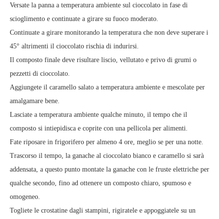
Versate la panna a temperatura ambiente sul cioccolato in fase di
scioglimento e continuate a girare su fuoco moderato.
Continuate a girare monitorando la temperatura che non deve superare i
45° altrimenti il cioccolato rischia di indurirsi.
Il composto finale deve risultare liscio, vellutato e privo di grumi o
pezzetti di cioccolato.
Aggiungete il caramello salato a temperatura ambiente e mescolate per
amalgamare bene.
Lasciate a temperatura ambiente qualche minuto, il tempo che il
composto si intiepidisca e coprite con una pellicola per alimenti.
Fate riposare in frigorifero per almeno 4 ore, meglio se per una notte.
Trascorso il tempo, la ganache al cioccolato bianco e caramello si sarà
addensata, a questo punto montate la ganache con le fruste elettriche per
qualche secondo, fino ad ottenere un composto chiaro, spumoso e
omogeneo.
Togliete le crostatine dagli stampini, rigiratele e appoggiatele su un