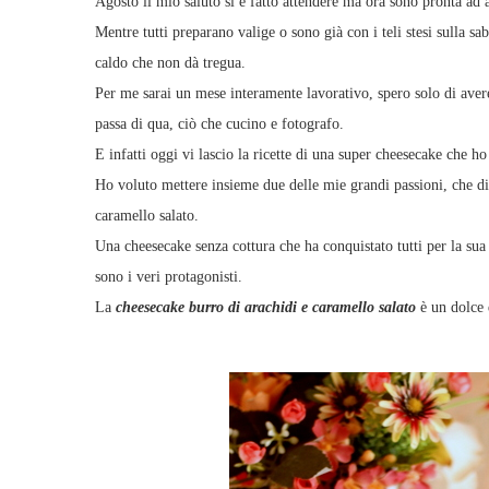
Agosto il mio saluto si è fatto attendere ma ora sono pronta ad 
Mentre tutti preparano valige o sono già con i teli stesi sulla s
caldo che non dà tregua.
Per me sarai un mese interamente lavorativo, spero solo di aver
passa di qua, ciò che cucino e fotografo.
E infatti oggi vi lascio la ricette di una super cheesecake che h
Ho voluto mettere insieme due delle mie grandi passioni, che di
caramello salato.
Una cheesecake senza cottura che ha conquistato tutti per la sua 
sono i veri protagonisti.
La
cheesecake burro di arachidi e caramello salato
è un dolce