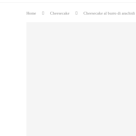
Home
Cheesecake
Cheesecake al burro di arachidi 