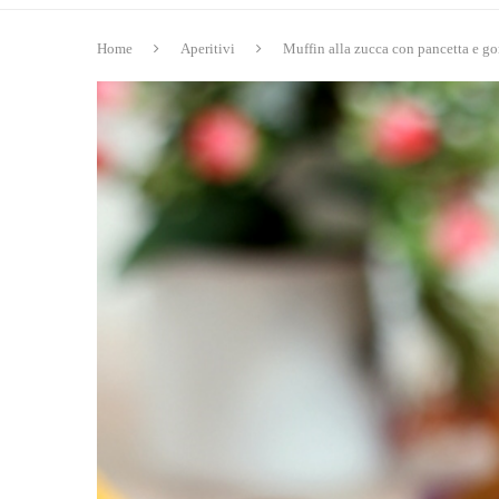
Home
Aperitivi
Muffin alla zucca con pancetta e g