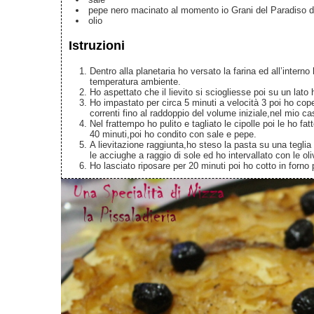
pepe nero macinato al momento
io Grani del Paradiso 
olio
Istruzioni
Dentro alla planetaria ho versato la farina ed all’interno
temperatura ambiente.
Ho aspettato che il lievito si sciogliesse poi su un lat
Ho impastato per circa 5 minuti a velocità 3 poi ho coper
correnti fino al raddoppio del volume iniziale,nel mio 
Nel frattempo ho pulito e tagliato le cipolle poi le ho f
40 minuti,poi ho condito con sale e pepe.
A lievitazione raggiunta,ho steso la pasta su una teglia
le acciughe a raggio di sole ed ho intervallato con le oli
Ho lasciato riposare per 20 minuti poi ho cotto in forno 