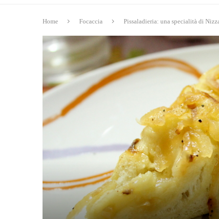
Home
Focaccia
Pissaladieria: una specialità di Nizz