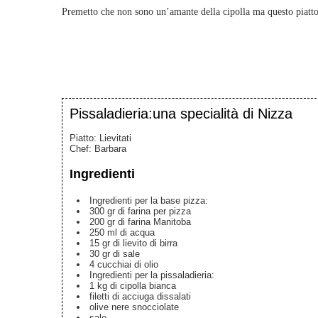
Premetto che non sono un’amante della cipolla ma questo piatto 
Pissaladieria:una specialità di Nizza
Piatto:
Lievitati
Chef
:
Barbara
Ingredienti
Ingredienti per la base pizza:
300
gr
di farina per pizza
200
gr
di farina Manitoba
250
ml
di acqua
15
gr
di lievito di birra
30
gr
di sale
4
cucchiai di olio
Ingredienti per la pissaladieria:
1
kg
di cipolla bianca
filetti di acciuga dissalati
olive nere snocciolate
sale