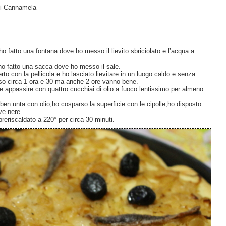
di Cannamela
 ho fatto una fontana dove ho messo il lievito sbriciolato e l’acqua a
o ho fatto una sacca dove ho messo il sale.
to con la pellicola e ho lasciato lievitare in un luogo caldo e senza
caso circa 1 ora e 30 ma anche 2 ore vanno bene.
atte appassire con quattro cucchiai di olio a fuoco lentissimo per almeno
 ben unta con olio,ho cosparso la superficie con le cipolle,ho disposto
ve nere.
preriscaldato a 220° per circa 30 minuti.