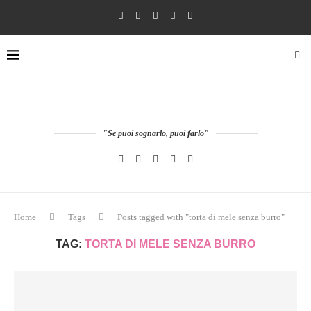
"Se puoi sognarlo, puoi farlo"
Home
Tags
Posts tagged with "torta di mele senza burro"
TAG:
TORTA DI MELE SENZA BURRO