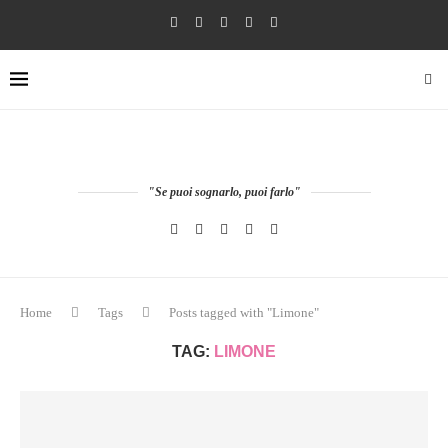
"Se puoi sognarlo, puoi farlo"
Home
Tags
Posts tagged with "Limone"
TAG:
LIMONE