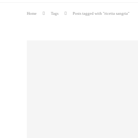
Home
Tags
Posts tagged with "ricetta sangria"