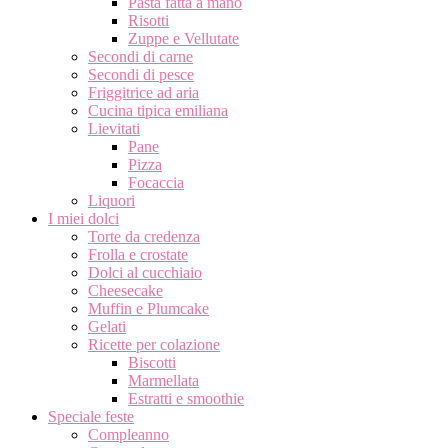
Pasta fatta a mano
Risotti
Zuppe e Vellutate
Secondi di carne
Secondi di pesce
Friggitrice ad aria
Cucina tipica emiliana
Lievitati
Pane
Pizza
Focaccia
Liquori
I miei dolci
Torte da credenza
Frolla e crostate
Dolci al cucchiaio
Cheesecake
Muffin e Plumcake
Gelati
Ricette per colazione
Biscotti
Marmellata
Estratti e smoothie
Speciale feste
Compleanno