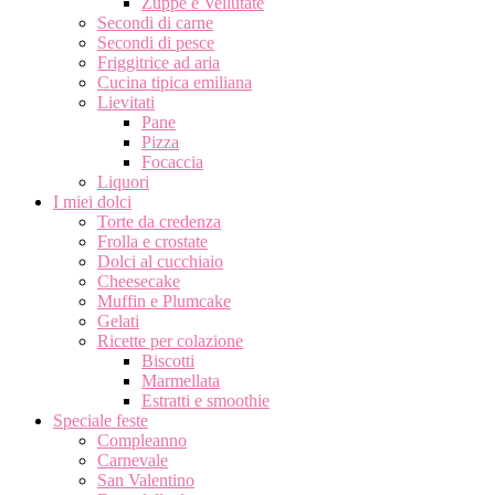
Zuppe e Vellutate
Secondi di carne
Secondi di pesce
Friggitrice ad aria
Cucina tipica emiliana
Lievitati
Pane
Pizza
Focaccia
Liquori
I miei dolci
Torte da credenza
Frolla e crostate
Dolci al cucchiaio
Cheesecake
Muffin e Plumcake
Gelati
Ricette per colazione
Biscotti
Marmellata
Estratti e smoothie
Speciale feste
Compleanno
Carnevale
San Valentino