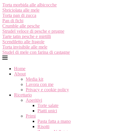
Torta morbida alle albicocche
Sbriciolata alle mele
Torta pan di zucca
Pan di fichi
Crumble alle pesche
Strudel veloce di pesche e prugne
Tarte tatin pesche e mirtilli
Scendiletto alle fragole
Torta invisibile alle mele
Studel di mele con farina di castagne
Home
About
Media kit
Lavora con me
Privacy e cookie policy
Ricettario
Aperitivi
Torte salate
Piatti unici
Primi
Pasta fatta a mano
Risotti