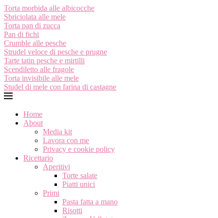
Torta morbida alle albicocche
Sbriciolata alle mele
Torta pan di zucca
Pan di fichi
Crumble alle pesche
Strudel veloce di pesche e prugne
Tarte tatin pesche e mirtilli
Scendiletto alle fragole
Torta invisibile alle mele
Studel di mele con farina di castagne
Home
About
Media kit
Lavora con me
Privacy e cookie policy
Ricettario
Aperitivi
Torte salate
Piatti unici
Primi
Pasta fatta a mano
Risotti