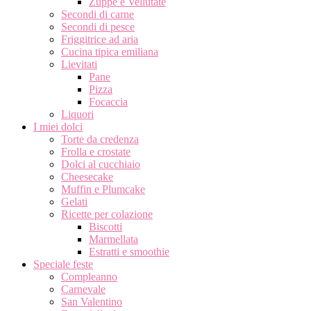
Zuppe e Vellutate
Secondi di carne
Secondi di pesce
Friggitrice ad aria
Cucina tipica emiliana
Lievitati
Pane
Pizza
Focaccia
Liquori
I miei dolci
Torte da credenza
Frolla e crostate
Dolci al cucchiaio
Cheesecake
Muffin e Plumcake
Gelati
Ricette per colazione
Biscotti
Marmellata
Estratti e smoothie
Speciale feste
Compleanno
Carnevale
San Valentino