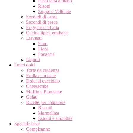
Pasta fatta a mano
Risotti
Zuppe e Vellutate
Secondi di carne
Secondi di pesce
Friggitrice ad aria
Cucina tipica emiliana
Lievitati
Pane
Pizza
Focaccia
Liquori
I miei dolci
Torte da credenza
Frolla e crostate
Dolci al cucchiaio
Cheesecake
Muffin e Plumcake
Gelati
Ricette per colazione
Biscotti
Marmellata
Estratti e smoothie
Speciale feste
Compleanno